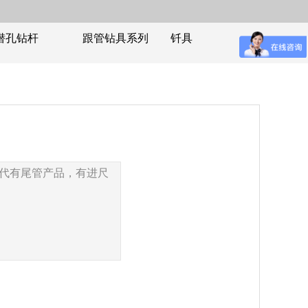
潜孔钻杆
跟管钻具系列
钎具
代有尾管产品，有进尺