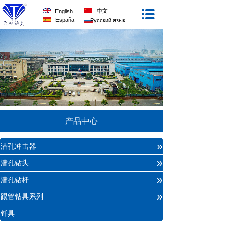
中文
English
España
Русский язык
产品中心
»
潜孔冲击器
»
潜孔钻头
»
潜孔钻杆
»
跟管钻具系列
钎具