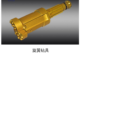
旋翼钻具
适用于地层表面多为松散物质的覆盖层，如泥土，粘
土，风化岩层，沙石颗粒等。