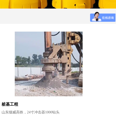
桩基工程
山东烟威高铁，24寸冲击器1000钻头