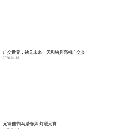
广交世界，钻见未来｜天和钻具亮相广交会
2026-04-18
元宵佳节|马踏春风 灯暖元宵