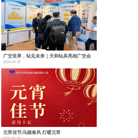
广交世界，钻见未来｜天和钻具亮相广交会
2026-04-18
元宵佳节|马踏春风 灯暖元宵